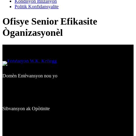
Kondisyon Itilizasyon
Politik Konfidansyalite
Ofisye Senior Efikasite
Òganizasyonèl
Domèn Entèvansyon nou yo
Kisa Nou Finanse
Kote Nou Travay
Jefò Siyati yo
Sibvansyon ak Opòtinite
Sibvansyon Akòde
Envestisman
Chèchè Sibvansyon yo