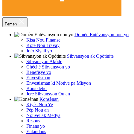
Fèmen
Domèn Entèvansyon nou yo
Kisa Nou Finanse
Kote Nou Travay
Jefò Siyati yo
Sibvansyon ak Opòtinite
Sibvansyon Akòde
Chèchè Sibvansyon yo
Benefisyè yo
Envestisman
Envestisman ki Motive pa Misyon
Bous detid
Jere Sibvansyon Ou an
Konsènan
Kiyès Nou Ye
Pèp Nou an
Nouvèl ak Medya
Resous
Finans yo
Entandans