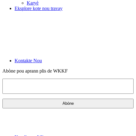
Karyè
Eksplore kote nou travay
Kontakte Nou
Abòne pou aprann plis de WKKF
Imèl