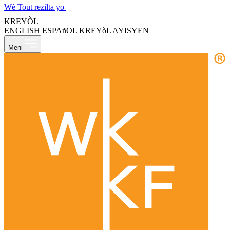
Wè Tout rezilta yo
KREYÒL
ENGLISH
ESPAñOL
KREYòL AYISYEN
Meni