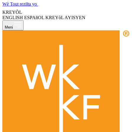
Wè Tout rezilta yo
KREYÒL
ENGLISH
ESPAñOL
KREYòL AYISYEN
Meni