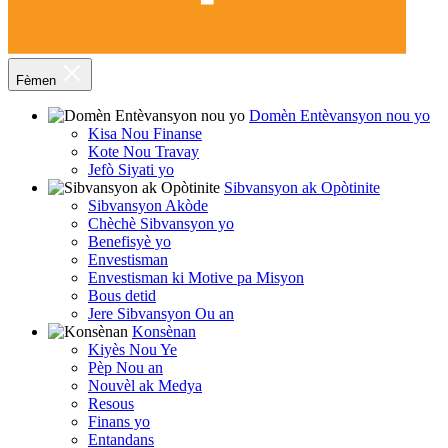
Fèmen
Domèn Entèvansyon nou yo
Kisa Nou Finanse
Kote Nou Travay
Jefò Siyati yo
Sibvansyon ak Opòtinite
Sibvansyon Akòde
Chèchè Sibvansyon yo
Benefisyè yo
Envestisman
Envestisman ki Motive pa Misyon
Bous detid
Jere Sibvansyon Ou an
Konsènan
Kiyès Nou Ye
Pèp Nou an
Nouvèl ak Medya
Resous
Finans yo
Entandans