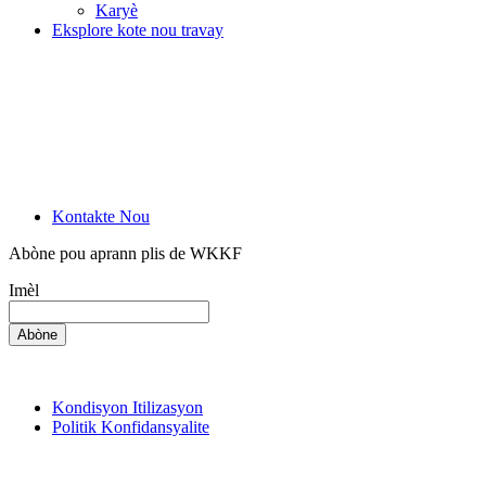
Karyè
Eksplore kote nou travay
Kontakte Nou
Abòne pou aprann plis de WKKF
Imèl
Kondisyon Itilizasyon
Politik Konfidansyalite