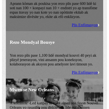
Aprann kòman ak poukisa yon rezo plis pase 600 lidè ki
soti nan 100 + konpayi nan 10 + endistri yo ap transfòme
espas travay yo nan kote yo nan opòtinite ekitab ak
maksimize divèsite yo, ekite ak efò enklizyon.
Plis Enfòmasyon
Rezo Mondyal Bousye
Yon rezo plis pase 1,100 lidè mondyal kouvri 40 peyi ak
plizyè jenerasyon, vini ansanm pou koneksyon,
kolaborasyon ak aksyon pou amelyore lavi timoun yo.
Plis Enfòmasyon
Mwen se New Orleans
A kominote -Led kanpay ki mete aksan sou fason Nouvèl
Orleans yo rasanble pou diskite sou lide epi mennen