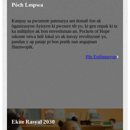
Pòch Lespwa
Kanpay sa pwomote patenarya ant donatè fon ak
òganizasyon Ayisyen ki pwouve tèt yo, ki gen enpak ki ta
ka miltipliye ak bon envestisman an. Pockets of Hope
rakonte istwa lidè lokal yo ak travay revolisyonè yo,
pandan y ap pataje pi bon pratik nan angajman
filantwopik.
Plis Enfòmasyon
Ekite Rasyal 2030