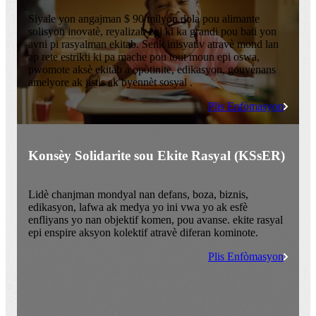
Siyale yon angajman $ 90 milyon dola pou alimante
solisyon inovatè, reyalizab epi ki ka grandi pou bati yon
avni pi rasyalman ekitab. Senk inisyativ atravè mond lan
ap rete estrikti ki pa mache pou tout moun epi oswa,
pwomote aksè ekitab a opòtinite, edikasyon, gouvènans
amelyore ak jistis ak byennèt sosyal .
Plis Enfòmasyon
Konsèy Solidarite sou Ekite Rasyal (KSsER)
Lidè chanjman mondyal nan defans, boza, biznis,
edikasyon, lafwa ak medya yo ini vwa yo ak esfè
enfliyans yo nan objektif komen, pou avanse. ekite rasyal
epi enspire aksyon kolektif atravè diferan kominote.
Plis Enfòmasyon