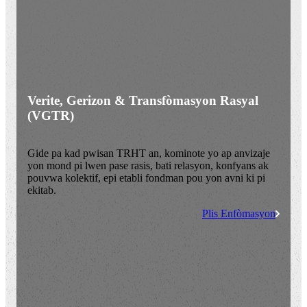
Verite, Gerizon & Transfòmasyon Rasyal
(VGTR)
Gide pa kad pwisan TRHT an, kominote yo ap anvizaje
yon mond pi lwen pase rasis, bati relasyon, konfyans ak
pouvwa kolektif, epi etabli fondman pou yon avni ki pi
ekitab.
Plis Enfòmasyon