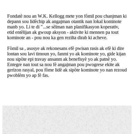
Fondatè nou an W.K. Kellogg mete yon fòmil pou chanjman ki
depann sou lidèchip ak angajman otantik nan lokal kominote
manb yo. Li te di "...se sèlman nan planifikasyon koperativ,
etid entèlijan ak gwoup aksyon - aktivite ki mennen pa tout
kominote an - pou nou ka gen rezilta dirab ki acheve.
Fòmil sa , asosye ak rekonesans efè pwisan rasis ak efè ki dire
lontan sou lavi timoun yo, fanmi yo ak kominote yo, gide kijan
nou sipòte epi travay ansanm ak benefisyè yo ak patnè yo.
Entegre nan tout sa nou fè angajman pou pwogrese ekite ak
gerizon rasyal, pou fòme lidè ak sipòte kominote yo nan rezoud
pwoblèm yo ap fè fas.