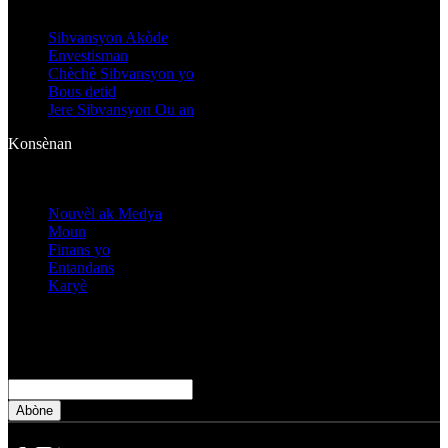
Sibvansyon Akòde
Envestisman
Chèchè Sibvansyon yo
Bous detid
Jere Sibvansyon Ou an
Konsènan
Nouvèl ak Medya
Moun
Finans yo
Entandans
Karyè
Abòne pou aprann plis de WKKF
Imèl