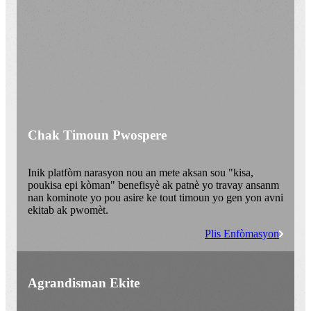
Chak Timoun Pwospere
Inik platfòm narasyon nou an mete aksan sou "kisa,
poukisa epi kòman" benefisyè ak patnè yo travay ansanm
nan kominote yo pou asire ke tout timoun yo gen yon avni
ekitab ak pwomèt.
Plis Enfòmasyon
Agrandisman Ekite