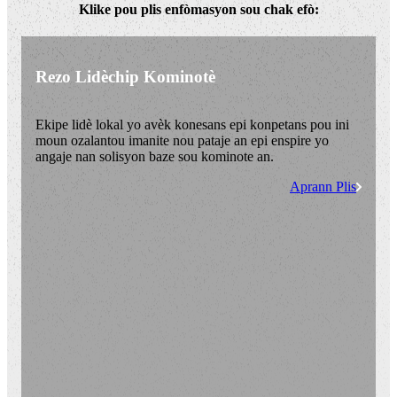
Klike pou plis enfòmasyon sou chak efò:
Rezo Lidèchip Kominotè
Ekipe lidè lokal yo avèk konesans epi konpetans pou ini
moun ozalantou imanite nou pataje an epi enspire yo
angaje nan solisyon baze sou kominote an.
Aprann Plis