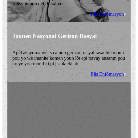
solisyon pou defi lokal yo.
Plis Enfòmasyon
Jounen Nasyonal Gerizon Rasyal
Apèl aksyon anyèl sa a pou gerizon rasyal rasanble moun
pou yo wè imanite komen youn lòt epi travay ansanm pou
kreye yon mond ki pi jis ak ekitab.
Plis Enfòmasyon