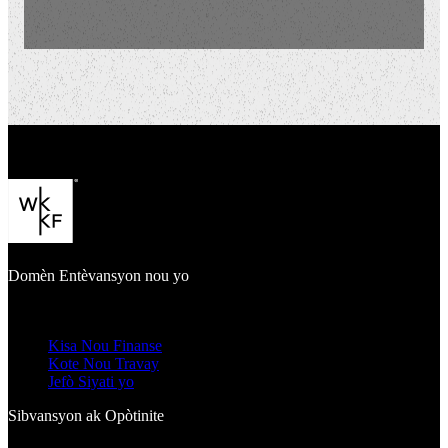
Domèn Entèvansyon nou yo
Kisa Nou Finanse
Kote Nou Travay
Jefò Siyati yo
Sibvansyon ak Opòtinite