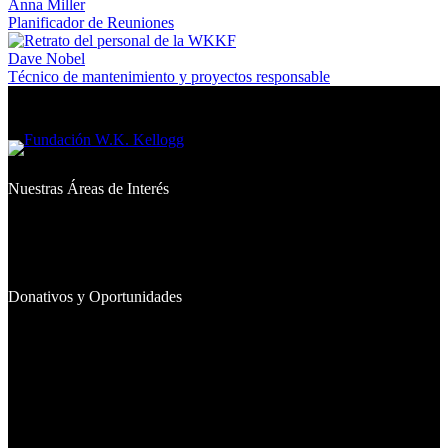
Anna Miller
Planificador de Reuniones
Dave Nobel
Técnico de mantenimiento y proyectos responsable
Nuestras Áreas de Interés
Qué Financiamos
Dónde Trabajamos
Iniciativas Emblemáticas
Donativos y Oportunidades
Donativos Otorgados
Inversiones
Buscadores de Donativos
Becas
Gestione Su Donativo