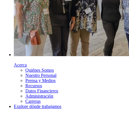
Acerca
Quiénes Somos
Nuestro Personal
Prensa y Medios
Recursos
Datos Financieros
Administración
Carreras
Explore dónde trabajamos