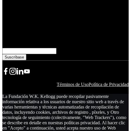
Prensa y Medios
Personas
Datos Financieros
Administración
Carreras
Suscríbase para conocer más de WKKF
Correo electrónico
Ícono de Compartir
Ícono de Compartir
Ícono de Compartir
YouTube
Términos de Uso
Política de Privacidad
La Fundación W.K. Kellogg puede recopilar pasivamente
información relativa a los usuarios de nuestro sitio web a través de
varias herramientas y técnicas automatizadas de recopilación de
datos, incluyendo cookies, archivos de registro , píxeles, y Otro
tecnología de seguimiento (colectivamente, "Web Trackers"), como
se describe en detalle en nuestras políticas privacidad. Al hacer clic
en "Acepto" a continuación, usted acepta nuestro uso de Web