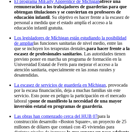
El programa MiEarly Apprentice de Míchigan
ofrece una
remuneración a los trabajadores de guarderías para que
obtengan titulaciones y se conviertan en profesores de
educación infantil
. Su objetivo es hacer frente a la escasez de
personal a medida que el estado amplía el acceso a la
educación infantil gratuita.
Los legisladores de Míchigan están estudiando la posibilidad
de ampliar
las funciones sanitarias de nivel medio, entre las
que se incluyen los terapeutas dentales,
para hacer frente a la
escasez de profesionales sanitarios
. Las autoridades tienen
previsto poner en marcha un programa de formación en la
Universidad Estatal de Ferris para mejorar el acceso a la
atención sanitaria, especialmente en las zonas rurales y
desatendidas.
La escasez de servicios de guardería en Míchigan
, provocada
por la escasa financiación, deja a muchas familias sin este
servicio. Esto pone en peligro la participación en el mercado
laboral y
pone de manifiesto la necesidad de una mayor
inversión estatal en programas de guardería
.
Las obras han comenzado cerca del HUB 07
para la
construcción desarrollo «Boston Square», un proyecto de 25
millones de dólares que contará con 45 viviendas para