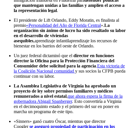
inmigración irlandesa en Filadelfia para
defender políticas
que mantengan unidas a las familias y amplíen el acceso a
la representación legal
.
El presidente de Lift Orlando, Eddy Moratin, es finalista al
premio
«Personalidad del Año de Florida Central
».
La
organización sin ánimo de lucro ha sido resaltado su labor
en el desarrollo de viviendas
asequibles
,aprendizaje infantilaprendizaje los recursos de
bienestar en los barrios del oeste de Orlando.
Un juez federal dictaminó que el
director en funciones
director la Oficina para la Protección Financiera del
Consumidor debe solicitud para la agencia
.
Esta victoria de
la Coalición Nacional comunidad
y sus socios la CFPB pueda
continuar con su labor.
La Asamblea Legislativa de Virginia ha aprobado un
proyecto de ley sobre permisos familiares y médicos
remunerados a nivel estatal
,
que ahora espera la firma de la
gobernadora Abigail Spanberger
. Esto convertiría a Virginia
en el decimoquinto estado y el primero del sur en poner en
marcha un programa de este tipo.
«Sinners» ganó cuatro Óscar, mientras que director
Coogler
se aseguró propiedad de participación en los