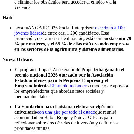
a eliminar los obstáculos para acceder al empleo y a la
vivienda.
Haití
beca «ANGAJE 2026 Social Enterprise»
seleccionó a 100
jóvenes líderes
de entre casi 1 200 candidatos. Esta
promoción, de 12 meses de duración
,
está compuesta en
un 70
% por mujeres, y el 65 % de ellas está creando empresas
en los sectores de la agricultura y sistema alimentarios
.
Nueva Orleans
El programa Impact Accelerator de Propeller
ha ganado el
premio nacional 2026 otorgado por la Asociación
Estadounidense para la Pequeña Empresa y el
Emprendimiento
.
El premio reconoce
su modelo de apoyo a
los emprendedores que abordan retos sociales y
medioambientales.
La Fundación para Luisiana celebra su vigésimo
aniversario
con una gira por todo el estado
que reunirá
acomunidad en Baton Rouge y Nueva Orleans para
reflexionar sobre dos décadas de inversión y definir las
prioridades futuras.