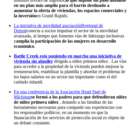
distintos niveles de ingresos,
lo que supone un paso adelante
en un plan más amplio para el barrio destinado a
aumentar la oferta de viviendas, los espacios comerciales y
la inversión
en Grand Rapids.
La iniciativa de movilidad asociaciónRegional de
Detroit
conecta a socios impulsar el sector de la movilidad
avanzada, al tiempo que fomenta vías de liderazgo inclusivas
y
amplía la participación de las mujeres en desarrollo
económico
.
Battle Creek está poniendo en marcha una iniciativa de
vivienda sin alquiler
dirigida a niñez primera niñez . Las vías
para acceder a la propiedad de la vivienda pueden mejorar la
remuneración, estabilizar la plantilla y abordar el problema de
los bajos salarios en un sector tan importante como el del
cuidado infantil.
En una conferencia de la Asociación Head Start de
Míchigan
se formó a los padres para que defendieran niñez
de niñez primera niñez
, dotando a las familias de las
herramientas necesarias para compartir sus experiencias con
los responsables políticos, en un momento en que la
financiación de los servicios de protección social es objeto de
un debate constante.