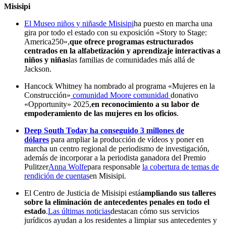
Misisipi
El Museo niños y niñasde Misisipi
ha puesto en marcha una
gira por todo el estado con su exposición «Story to Stage:
America250»,
que ofrece programas estructurados
centrados en la alfabetización y aprendizaje interactivas a
niños y niñas
las familias de comunidades más allá de
Jackson.
Hancock Whitney ha nombrado al programa «Mujeres en la
Construcción»
comunidad Moore comunidad
donativo
«Opportunity» 2025,
en reconocimiento a su labor de
empoderamiento de las mujeres en los oficios
.
Deep South Today ha conseguido 3 millones de
dólares
para ampliar la producción de vídeos y poner en
marcha un centro regional de periodismo de investigación,
además de incorporar a la periodista ganadora del Premio
Pulitzer
Anna Wolfe
para responsable
la cobertura de temas de
rendición de cuentas
en Misisipi.
El Centro de Justicia de Misisipi está
ampliando sus talleres
sobre la eliminación de antecedentes penales en todo el
estado
.
Las últimas noticias
destacan cómo sus servicios
jurídicos ayudan a los residentes a limpiar sus antecedentes y