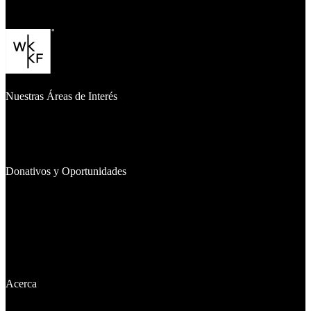
Nuestras Áreas de Interés
Qué Financiamos
Dónde Trabajamos
Iniciativas Emblemáticas
Donativos y Oportunidades
Donativos Otorgados
Inversiones
Buscadores de Donativos
Becas
Gestione Su Donativo
Acerca