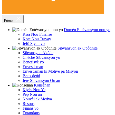
Fèmen
Domèn Entèvansyon nou yo
Kisa Nou Finanse
Kote Nou Travay
Jefò Siyati yo
Sibvansyon ak Opòtinite
Sibvansyon Akòde
Chèchè Sibvansyon yo
Benefisyè yo
Envestisman
Envestisman ki Motive pa Misyon
Bous detid
Jere Sibvansyon Ou an
Konsènan
Kiyès Nou Ye
Pèp Nou an
Nouvèl ak Medya
Resous
Finans yo
Entandans