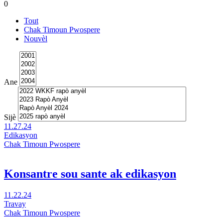
0
a:
fenèt.
Festival
Tout
Chak
Chak Timoun Pwospere
Timoun
Nouvèl
Pwospere
a
rive
nan
Chicago
Ane
Sijè
11.27.24
Edikasyon
Chak Timoun Pwospere
Konsantre sou sante ak edikasyon
Vizite
11.22.24
Konsantre
Travay
sou
Chak Timoun Pwospere
sante