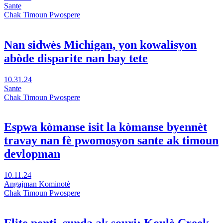
moman
Kreye
Sante
difisil
kominote
Chak Timoun Pwospere
yo
:
nan
Peyizaj
yon
ti
Nan sidwès Michigan, yon kowalisyon
nouvo
biznis
abòde disparite nan bay tete
fenèt
nan
Battle
Creek
Vizit
10.31.24
nan
Nan
Sante
yon
sidwès
Chak Timoun Pwospere
nouvo
Michigan,
fenèt
yon
kowalisyon
Espwa kòmanse isit la kòmanse byennèt
abòde
travay nan fè pwomosyon sante ak timoun
disparite
nan
devlopman
bay
tete
Vizite
10.11.24
nan
Hope
Angajman Kominotè
yon
Starts
Chak Timoun Pwospere
nouvo
Here
fenèt
kòmanse
byennèt