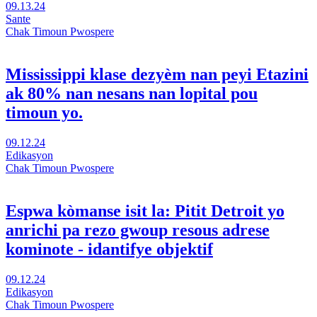
nan
Vizite
09.13.24
mitan
pwogrè
Sante
yon
Michigan
Chak Timoun Pwospere
klima
Ekite
eleksyon
Nan
ostil
Zafè
Mississippi klase dezyèm nan peyi Etazini
nan
Lasante
ak 80% nan nesans nan lopital pou
yon
ak
nouvo
nouvo
timoun yo.
fenèt
ekspansyon
Medicaid
Vizit
09.12.24
nan
Mississippi
Edikasyon
yon
klase
Chak Timoun Pwospere
nouvo
dezyèm
fenèt
nan
peyi
Espwa kòmanse isit la: Pitit Detroit yo
Etazini
anrichi pa rezo gwoup resous adrese
ak
80%
kominote - idantifye objektif
nan
nesans
Vizite
09.12.24
nan
Hope
Edikasyon
lopital
Starts
Chak Timoun Pwospere
ki
Here: