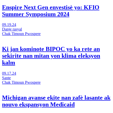
Enspire Next Gen envestisè yo: KFIO
Summer Symposium 2024
Vizite
09.19.24
Inspiring
Danje rasyal
Next
Chak Timoun Pwospere
Gen
Investors:
Senpozyòm
Ki jan kominote BIPOC yo ka rete an
ete
sekirite nan mitan yon klima eleksyon
KFIO
2024
kalm
nan
yon
Vizite
09.17.24
nouvo
Kouman
Sante
fenèt
kominote
Chak Timoun Pwospere
BIPOC
yo
ka
Michigan avanse ekite nan zafè lasante ak
rete
nouvo ekspansyon Medicaid
an
sekirite