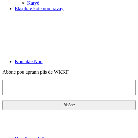
Karyè
Eksplore kote nou travay
Kontakte Nou
Abòne pou aprann plis de WKKF
Imèl