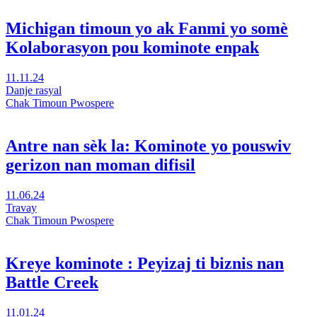
ak
edikasyon
Michigan timoun yo ak Fanmi yo somè
nan
Kolaborasyon pou kominote enpak
yon
nouvo
fenèt
Vizite
11.11.24
Michigan
Danje rasyal
timoun
Chak Timoun Pwospere
yo
ak
Fanmi
Antre nan sèk la: Kominote yo pouswiv
yo
gerizon nan moman difisil
somè
Kolaborasyon
pou
Vizite
11.06.24
kominote
Antre
Travay
enpak
nan
Chak Timoun Pwospere
nan
sèk
yon
la:
nouvo
Kominote
Kreye kominote : Peyizaj ti biznis nan
fenèt
yo
Battle Creek
pouswiv
gerizon
nan
Vizite
11.01.24