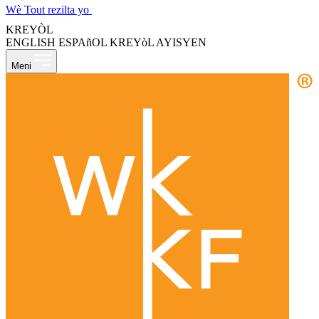
Wè Tout rezilta yo
KREYÒL
ENGLISH
ESPAñOL
KREYòL AYISYEN
Meni