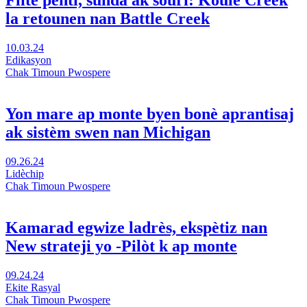
Flite penti, sunda ak souri: Koulè Creek
travay
la retounen nan Battle Creek
nan
fè
pwomosyon
Vizite
10.03.24
sante
Flite
Edikasyon
ak
penti,
Chak Timoun Pwospere
timoun
sundaes
devlopman
ak
nan
souri:
Yon mare ap monte byen bonè aprantisaj
yon
Color
ak sistèm swen nan Michigan
nouvo
the
fenèt
Creek
retounen
Vizite
09.26.24
nan
Yon
Lidèchip
Battle
mare
Chak Timoun Pwospere
Creek
ap
nan
monte
yon
byen
Kamarad egwize ladrès, ekspètiz nan
nouvo
bonè
New strateji yo -Pilòt k ap monte
fenèt
aprantisaj
ak
sistèm
Vizite
09.24.24
swen
Fellows
Ekite Rasyal
nan
egwize
Chak Timoun Pwospere