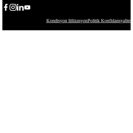
Pataje Ikòn
Pataje Ikòn
Pataje Ikòn
YouTube
Kondisyon Itilizasyon
Politik Konfidansyalite